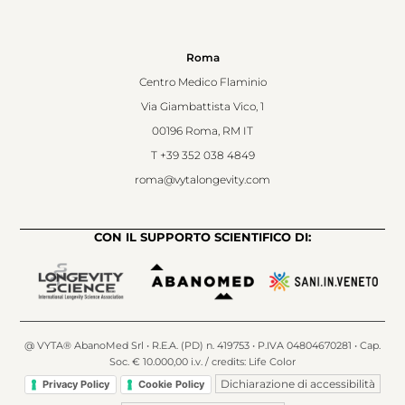
Roma
Centro Medico Flaminio
Via Giambattista Vico, 1
00196 Roma, RM IT
T
+39 352 038 4849
roma@vytalongevity.com
CON IL SUPPORTO SCIENTIFICO DI:
@ VYTA® AbanoMed Srl • R.E.A. (PD) n. 419753 • P.IVA 04804670281 • Cap.
Soc. € 10.000,00 i.v. / credits:
Life Color
Dichiarazione di accessibilità
Privacy Policy
Cookie Policy