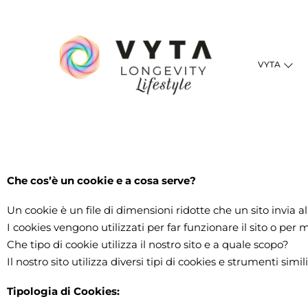
VYTA
Che cos’è un cookie e a cosa serve?
Un cookie è un file di dimensioni ridotte che un sito invia a
I cookies vengono utilizzati per far funzionare il sito o per 
Che tipo di cookie utilizza il nostro sito e a quale scopo?
Il nostro sito utilizza diversi tipi di cookies e strumenti si
Tipologia di Cookies: