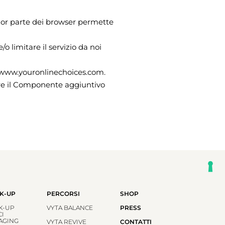
ggior parte dei browser permette
o limitare il servizio da noi
ta www.youronlinechoices.com.
icare il Componente aggiuntivo
K-UP
PERCORSI
SHOP
K-UP
VYTA BALANCE
PRESS
CI
-AGING
VYTA REVIVE
CONTATTI