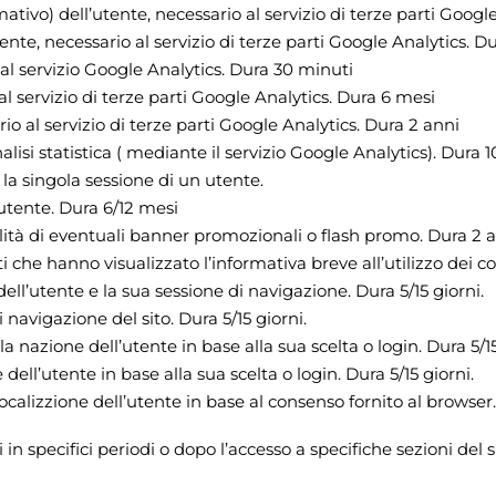
ivo) dell’utente, necessario al servizio di terze parti Googl
tente, necessario al servizio di terze parti Google Analytics. D
) al servizio Google Analytics. Dura 30 minuti
l servizio di terze parti Google Analytics. Dura 6 mesi
io al servizio di terze parti Google Analytics. Dura 2 anni
alisi statistica ( mediante il servizio Google Analytics). Dura 1
la singola sessione di un utente.
’utente. Dura 6/12 mesi
lità di eventuali banner promozionali o flash promo. Dura 2 
i che hanno visualizzato l’informativa breve all’utilizzo dei c
dell’utente e la sua sessione di navigazione. Dura 5/15 giorni.
navigazione del sito. Dura 5/15 giorni.
nazione dell’utente in base alla sua scelta o login. Dura 5/15
ll’utente in base alla sua scelta o login. Dura 5/15 giorni.
ocalizzione dell’utente in base al consenso fornito al browser.
in specifici periodi o dopo l’accesso a specifiche sezioni del s