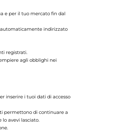
a e per il tuo mercato fin dal
rai automaticamente indirizzato
i registrati.
dempiere agli obblighi nei
 inserire i tuoi dati di accesso
s ti permettono di continuare a
lo avevi lasciato.
one.