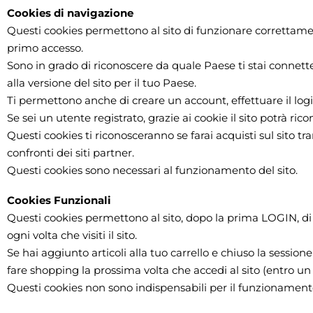
Cookies di navigazione
Questi cookies permettono al sito di funzionare correttament
primo accesso.
Sono in grado di riconoscere da quale Paese ti stai connette
alla versione del sito per il tuo Paese.
Ti permettono anche di creare un account, effettuare il login 
Se sei un utente registrato, grazie ai cookie il sito potrà ric
Questi cookies ti riconosceranno se farai acquisti sul sito t
confronti dei siti partner.
Questi cookies sono necessari al funzionamento del sito.
Cookies Funzionali
Questi cookies permettono al sito, dopo la prima LOGIN, di r
ogni volta che visiti il sito.
Se hai aggiunto articoli alla tuo carrello e chiuso la sessio
fare shopping la prossima volta che accedi al sito (entro un 
Questi cookies non sono indispensabili per il funzionamento 