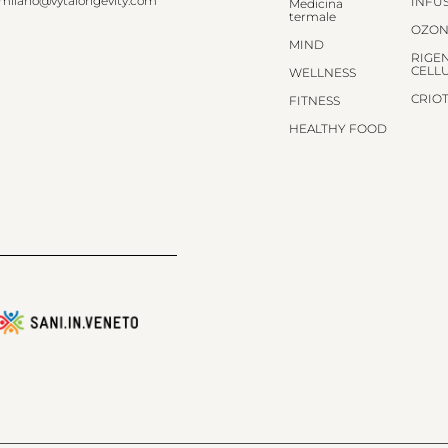
milano@vytalongevity.com
INFU
Medicina
termale
OZON
MIND
RIGE
CELL
WELLNESS
CRIO
FITNESS
HEALTHY FOOD