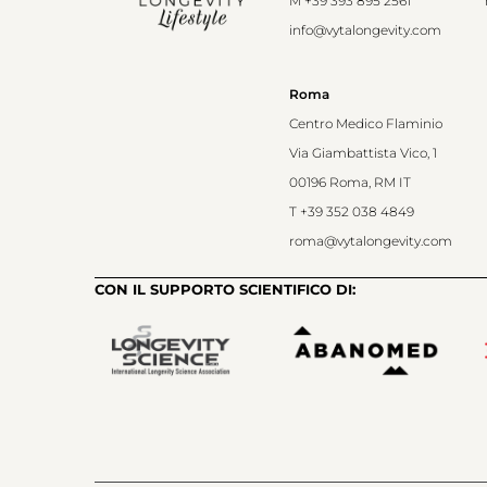
M
+39 393 895 2561
info@vytalongevity.com
Roma
Centro Medico Flaminio
Via Giambattista Vico, 1
00196 Roma, RM IT
T
+39 352 038 4849
roma@vytalongevity.com
CON IL SUPPORTO SCIENTIFICO DI: