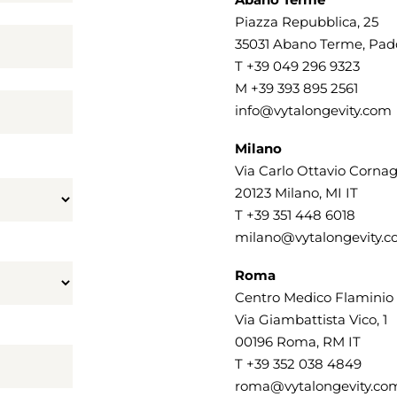
Piazza Repubblica, 25
35031 Abano Terme, Pado
T
+39 049 296 9323
M
+39 393 895 2561
info@vytalongevity.com
Milano
Via Carlo Ottavio Cornag
20123 Milano, MI IT
T
+39 351 448 6018
milano@vytalongevity.
Roma
Centro Medico Flaminio
Via Giambattista Vico, 1
00196 Roma, RM IT
T
+39 352 038 4849
roma@vytalongevity.co