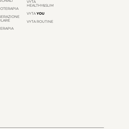
SIONALI
VYTA
HEALTHY&SLIM
OTERAPIA
VYTA
YOU
NERAZIONE
ULARE
VYTA ROUTINE
TERAPIA