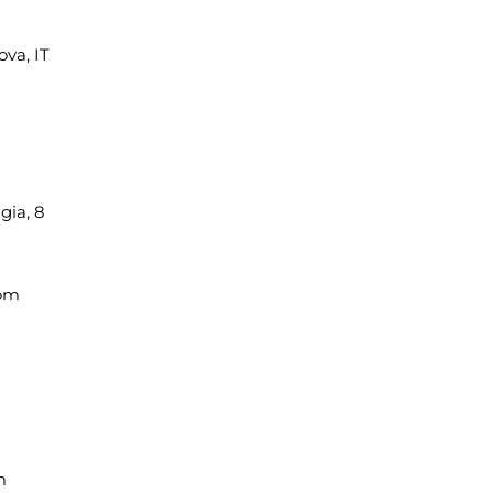
va, IT
gia, 8
com
m