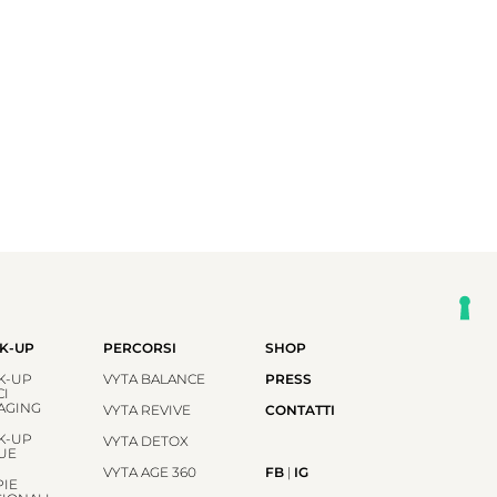
K-UP
PERCORSI
SHOP
K-UP
VYTA BALANCE
PRESS
CI
-AGING
VYTA REVIVE
CONTATTI
K-UP
VYTA DETOX
UE
VYTA AGE 360
FB
|
IG
PIE