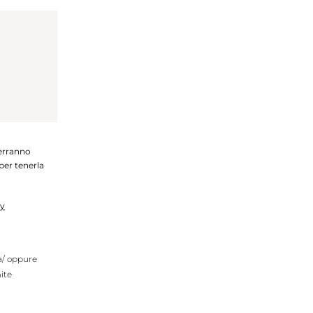
verranno
per tenerla
cy
ta/ oppure
ite