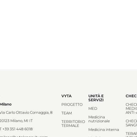
e
VYTA
UNITÀ E
CHEC
SERVIZI
Milano
PROGETTO
CHEC
MED
MEDI
Via Carlo Ottavio Cornaggia, 8
ANTI
TEAM
Medicina
20123 Milano, MI IT
nutrizionale
CHEC
TERRITORIO
SANG
TERMALE
T
+39 351 448 6018
Medicina interna
TERA