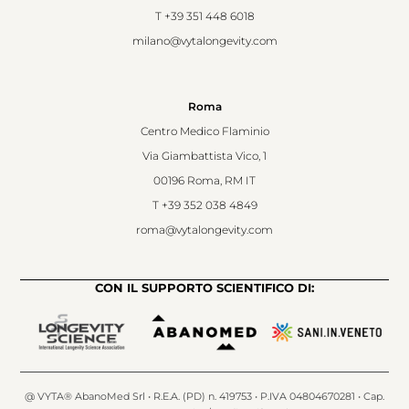
T
+39 351 448 6018
milano@vytalongevity.com
Roma
Centro Medico Flaminio
Via Giambattista Vico, 1
00196 Roma, RM IT
T
+39 352 038 4849
roma@vytalongevity.com
CON IL SUPPORTO SCIENTIFICO DI:
@ VYTA® AbanoMed Srl • R.E.A. (PD) n. 419753 • P.IVA 04804670281 • Cap.